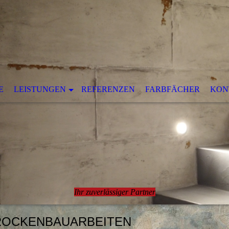
E
LEISTUNGEN
REFERENZEN
FARBFÄCHER
KON
Ihr zuverlässiger Partner
ROCKENBAUARBEITEN