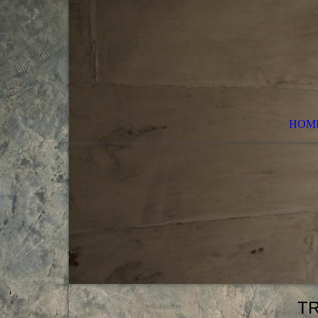
HOM
T