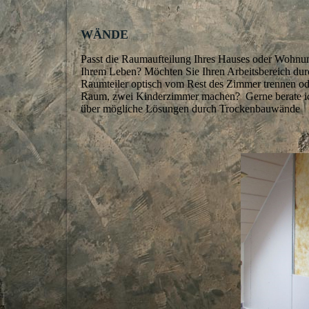
WÄNDE
Passt die Raumaufteilung Ihres Hauses oder Wohnu
Ihrem Leben? Möchten Sie Ihren Arbeitsbereich dur
Raumteiler optisch vom Rest des Zimmer trennen od
Raum, zwei Kinderzimmer machen? Gerne berate ic
über mögliche Lösungen durch Trockenbauwände