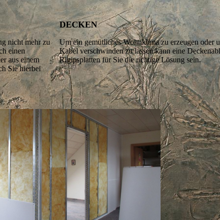
DECKEN
ng nicht mehr zu
Um ein gemütliches Wohnklima zu erzeugen oder u
ch einen
Kabel verschwinden zu lassen kann eine Deckena
er aus einem
Rigipsplatten für Sie die richtige Lösung sein.
h Sie hierbei