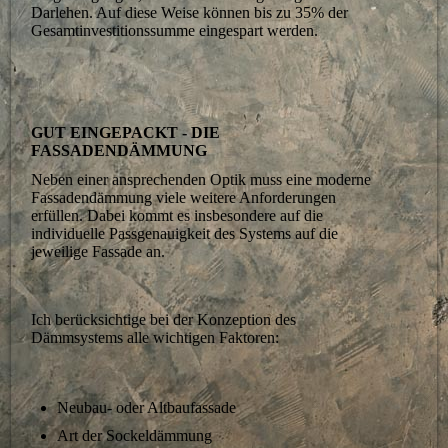
Darlehen. Auf diese Weise können bis zu 35% der
Gesamtinvestitionssumme eingespart werden.
GUT EINGEPACKT - DIE
FASSADENDÄMMUNG
Neben einer ansprechenden Optik muss eine moderne
Fassadendämmung viele weitere Anforderungen
erfüllen. Dabei kommt es insbesondere auf die
individuelle Passgenauigkeit des Systems auf die
jeweilige Fassade an.
Ich berücksichtige bei der Konzeption des
Dämmsystems alle wichtigen Faktoren:
Neubau- oder Altbaufassade
Art der Sockeldämmung