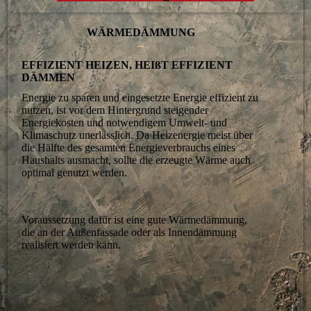
WÄRME­DÄMMUNG
–
EFFIZIENT HEIZEN, HEIßT EFFIZIENT
DÄMMEN
Energie zu sparen und eingesetzte Energie effizient zu
nutzen, ist vor dem Hintergrund steigender
Energiekosten und notwendigem Umwelt- und
Klimaschutz unerlässlich. Da Heizenergie meist über
die Hälfte des gesamten Energieverbrauchs eines
Haushalts ausmacht, sollte die erzeugte Wärme auch
optimal genutzt werden.
Voraussetzung dafür ist eine gute Wärmedämmung,
die an der Außenfassade oder als Innendämmung
realisiert werden kann.