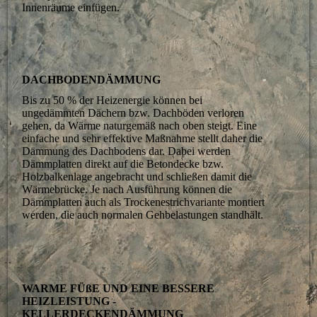
Innenräume einfügen.
DACHBODENDÄMMUNG
Bis zu 50 % der Heizenergie können bei
ungedämmten Dächern bzw. Dachböden verloren
gehen, da Wärme naturgemäß nach oben steigt. Eine
einfache und sehr effektive Maßnahme stellt daher die
Dämmung des Dachbodens dar. Dabei werden
Dämmplatten direkt auf die Betondecke bzw.
Holzbalkenlage angebracht und schließen damit die
Wärmebrücke. Je nach Ausführung können die
Dämmplatten auch als Trockenestrichvariante montiert
werden, die auch normalen Gehbelastungen standhält.
WARME FÜßE UND EINE BESSERE
HEIZLEISTUNG -
KELLERDECKENDÄMMUNG