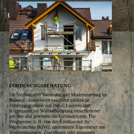
FÖRDERUNGSBERATUNG
Ob Neubau oder Sanierung und Modernisierung im
Bestand - bundesweit existieren zahlreiche
Förderprogramme von Bund, Ländern und
Kommunen zur Wärmedämmung verschiedener
privater und gewerblicher Gebäudetypen. Die
Programme, z. B. von der Kreditanstalt für
Wiederaufbau (KfW), unterstützen Eigentümer mit
Vergünstigungen, Zuschüssen oder günstigen