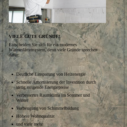
VIELE GUTE GRÜNDE!
Entscheiden Sie sich für ein modernes
Wärmedämmsystem, denn viele Gründe sprechen
dafür:
Deutliche Einsparung von Heizenergie
Schnelle Amortisierung der Investition durch
stetig steigende Energiepreise
Verbessertes Raumklima im Sommer und
Winter
Vorbeugung von Schimmelbildung
Höhere Wohnqualität
und viele mehr