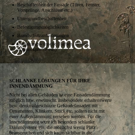
Beschaffenheit der Fassade (Türen, Fenster,
Vorsprünge, Anschlüsse etc.)
Untergrundbeschaffenheit
Befestigungsmöglichkeiten
Brandschutzanforderungen
Gestaltungswünsche (Farben, Beläge,
Schmuckprofile etc.)
SCHLANKE LÖSUNGEN FÜR IHRE
INNENDÄMMUNG
Nicht bei allen Gebäuden ist eine Fassadendämmung
möglich bzw. erwünscht. Insbesondere erhaltenswerte
bzw. denkmalgeschützte Gebäudefassaden mit
Ornamenten, Klinkern, Stuck etc. sollten nicht mit
einer Außendämmung versehen werden. Für die
Innendämmung setze ich besonders schlanke
Dämmsysteme ein, die möglichst wenig Platz
beanspruchen und sich kaum sichtbar in die